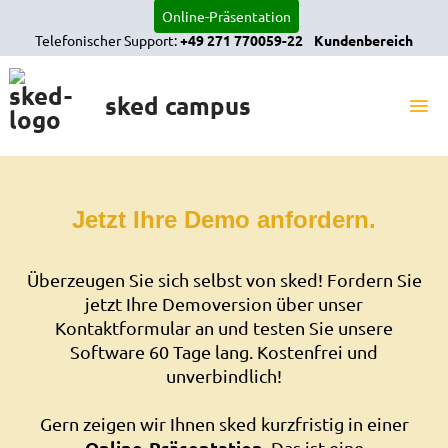
Online-Präsentation
Telefonischer Support:
+49 271 770059-22
Kundenbereich
sked campus
START
Jetzt Ihre Demo anfordern.
SOFTWARE
REFERENZEN
Überzeugen Sie sich selbst von sked! Fordern Sie
jetzt Ihre Demoversion über unser
SERVICE UND SUPPORT
Kontaktformular an und testen Sie unsere
Software 60 Tage lang. Kostenfrei und
UNTERNEHMEN
unverbindlich!
KONTAKT
Gern zeigen wir Ihnen sked kurzfristig in einer
JOBS
Online-Präsentation
. Das ist eine