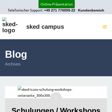
Online-Präsentation
Telefonischer Support:
+49 271 770059-22
Kundenbereich
sked campus
START
Blog
SOFTWARE
Archives
REFERENZEN
SERVICE UND SUPPORT
UNTERNEHMEN
KONTAKT
Schulungen / Workshops
JOBS